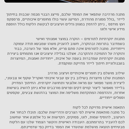
מתנה מרהיבה שתפאר את המוסד שלכם, מייצג הבנוי מכמה שכבות בחיתוך
לייזר ,כולל מסגרת מהודרת, המייצג עשוי כולו מחומרים איכותיים, פרספקס
ועץ מודפס , ניתן להזמין במגוון גדלים ועיצובים לבקשת הלקוח כולל הוספת
כשמדובר בתרומה ובהוקרה, חשוב להעניק משהו שמבטא תודה עמוקה
וייחודיות. מתנה לתורמים אינה סתם פריט, אלא מסר של הערכה, כבוד
והוקרה על התמיכה וההקרבה. אצלנו בגלילה עיצובים אנו מתמחים ביצירת
מתנות יוקרתיות שמדברות בשפה של איכות, ייחודיות ואמנות, המיוצרות
המתנות שלנו מיוצרות בשילוב בין עץ טבעי איכותי ואקריל שקוף או צבעוני,
ליצירת מוצר מפואר עם מראה אלגנטי ותחושה יוקרתית. החיתוך המדויק
בלייזר מאפשר ליצור קווים דקים ופרטים מורכבים שלא ניתן להשיג בשיטות
אחרות, וההדפסה המתקדמת משלימה את המוצר בהדגשת צבעים, טקסטים
כל מתנה מותאמת אישית לפי הצרכים והדרישות שלכם: תוכלו לבחור את
העיצוב, להוסיף שמות, לוגו, פסוקים, הקדשות או כל אלמנט אחר שחשוב
לכם להעביר בתרומתכם. העבודה האישית והקשר הצמוד שלנו עם הלקוח
מבטיחים תוצאה מושלמת שתשדר את המסר בדיוק כפי שדמיינתם.